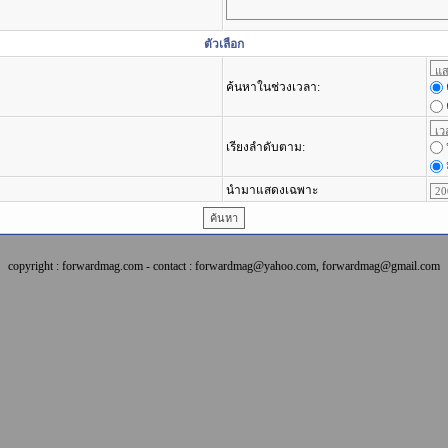
ตัวเลือก
ค้นหาในช่วงเวลา:
เรียงลำดับตาม:
นำมาแสดงเฉพาะ
copyright : forwardmag.com - contact : forwardmag@yahoo.com, forwardmag@gmail.com