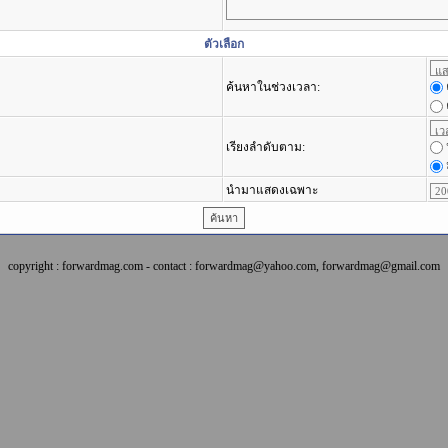
ตัวเลือก
ค้นหาในช่วงเวลา:
เรียงลำดับตาม:
นำมาแสดงเฉพาะ
copyright : forwardmag.com - contact : forwardmag@yahoo.com, forwardmag@gmail.com