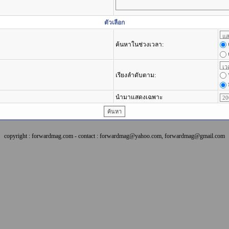
ตัวเลือก
ค้นหาในช่วงเวลา:
เรียงลำดับตาม:
นำมาแสดงเฉพาะ
copyright : forwardmag.com - contact : forwardmag@yahoo.com, forwardmag@gmail.com