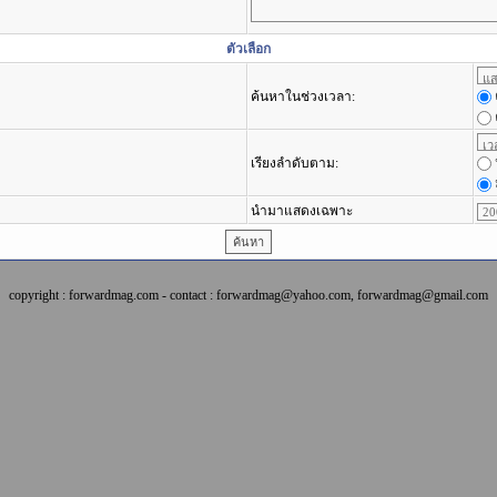
ตัวเลือก
ค้นหาในช่วงเวลา:
เรียงลำดับตาม:
นำมาแสดงเฉพาะ
copyright : forwardmag.com - contact : forwardmag@yahoo.com, forwardmag@gmail.com