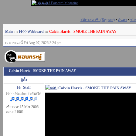
สมัครสมาชิก(Register)
•
ค้นหา
•
ช่ว
Main
:::
FF>>Webboard
:::
Calvin Harris - SMOKE THE PAIN AWAY
เวลาขณะนี้ Fri Aug 07, 2026 3:24 pm
Calvin Harris - SMOKE THE PAIN AWAY
ผู้ตั้ง
FF_Staff
Calvin Harris - SMOKE THE PAIN AWAY
FF>>Member ระดับเริ่ด
เข้าร่วม: 15 Mar 2006
ตอบ: 21061