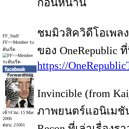
ก่อนหน้านี้
ชมมิวสิควิดีโอเพลง 
FF_Staff
FF>>Member ระ
ของ OneRepublic ที่น
ดับเริ่ด
https://OneRepublic
Invincible (from K
ภาพยนตร์แอนิเมชันเ
เข้าร่วม: 15 Mar
2006
ตอบ: 21061
Recon ที่เล่าเรื่องร