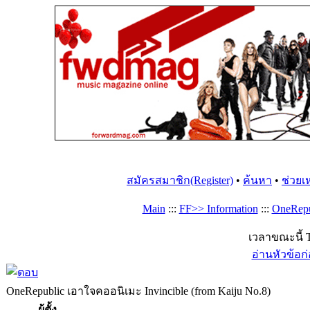
สมัครสมาชิก(Register)
•
ค้นหา
•
ช่วยเ
Main
:::
FF>> Information
:::
OneRepu
เวลาขณะนี้ T
อ่านหัวข้อก
OneRepublic เอาใจคออนิเมะ Invincible (from Kaiju No.8)
ผู้ตั้ง