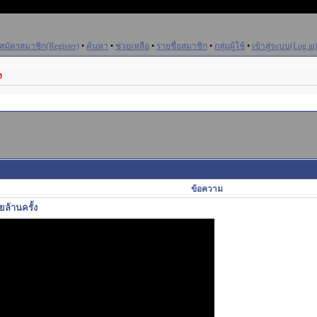
สมัครสมาชิก(Register)
•
ค้นหา
•
ช่วยเหลือ
•
รายชื่อสมาชิก
•
กลุ่มผู้ใช้
•
เข้าสู่ระบบ(Log in
ง
ข้อความ
ยล้านครั้ง