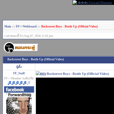
Main
:::
FF>>Webboard
:::
Backstreet Boys - Bottle Up (Official Video)
เวลาขณะนี้ Fri Aug 07, 2026 11:02 pm
Backstreet Boys - Bottle Up (Official Video)
ผู้ตั้ง
FF_Staff
Backstreet Boys - Bottle Up (Official Video)
FF>>Member ระดับเริ่ด