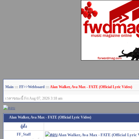
Main
:::
FF>>Webboard
:::
Alan Walker, Ava Max - FATE (Official Lyric Video)
เวลาขณะนี้ Fri Aug 07, 2026 3:18 am
Alan Walker, Ava Max - FATE (Official Lyric Video)
ผู้ตั้ง
FF_Staff
Alan Walker, Ava Max - FATE (Official Lyric