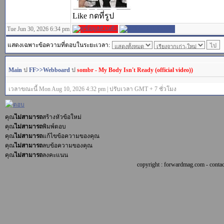
Like กดที่รูป
Tue Jun 30, 2026 6:34 pm
แสดงเฉพาะข้อความที่ตอบในระยะเวลา:
Main
ป
FF>>Webboard
ป
sombr - My Body Isn't Ready (official video))
เวลาขณะนี้ Mon Aug 10, 2026 4:32 pm | ปรับเวลา GMT + 7 ชั่วโมง
คุณ
ไม่สามารถ
สร้างหัวข้อใหม่
คุณ
ไม่สามารถ
พิมพ์ตอบ
คุณ
ไม่สามารถ
แก้ไขข้อความของคุณ
คุณ
ไม่สามารถ
ลบข้อความของคุณ
คุณ
ไม่สามารถ
ลงคะแนน
copyright : forwardmag.com - con