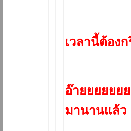
เวลานี้ต้อง
อ๊ายยยยยยย
มานานแล้ว