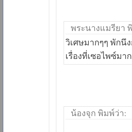
พระนางแมรียา พิ
วิเศษมากๆๆ พักนึง
เรื่องที่เซอไพซ์มา
น้องจุก พิมพ์ว่า: