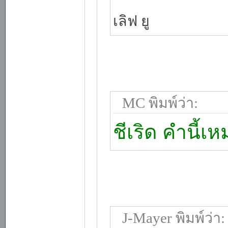
เลิฟ ยู
MC พิมพ์ว่า:
ชีเริด คำนี้
J-Mayer พิมพ์ว่า: