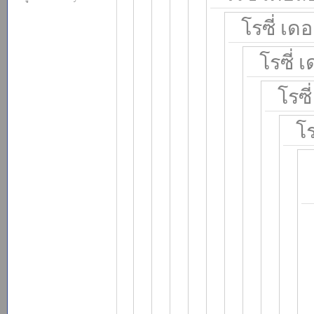
โรซี่ เดอ
โรซี่ 
โรซี
โร