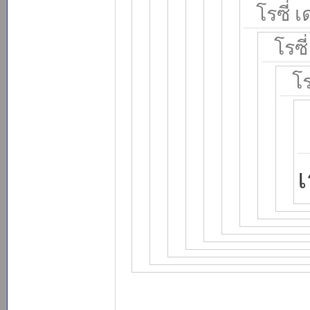
โรซี่ 
โรซี
โร