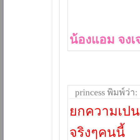
น้องแอม จงเ
princess พิมพ์ว่า:
ยกความเปนพร
จริงๆคนนี้