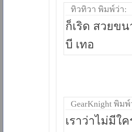
ทิวทิวา พิมพ์ว่า:
ก็เริด สวยขน
บี เทอ
GearKnight พิมพ์ว
เราว่าไม่มีใค