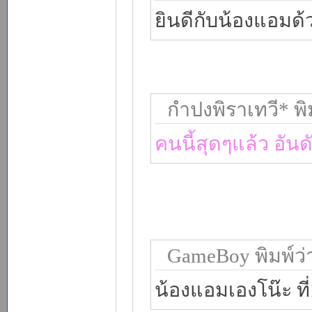
ยินดีกับน้องแอมด้
กำปงพิราเทวี* พิม
คนนี้สุดๆแล้ว อันด
GameBoy พิมพ์ว่
น้องแอมเองโน๊ะ ที่