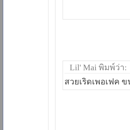
Lil' Mai พิมพ์ว่า:
สวยเริดเพอเฟค ขน