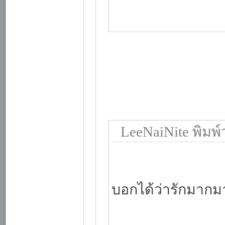
LeeNaiNite พิมพ์ว
บอกได้ว่ารักมาก