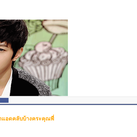
าแอดคลับบ้างคระคุณพี่