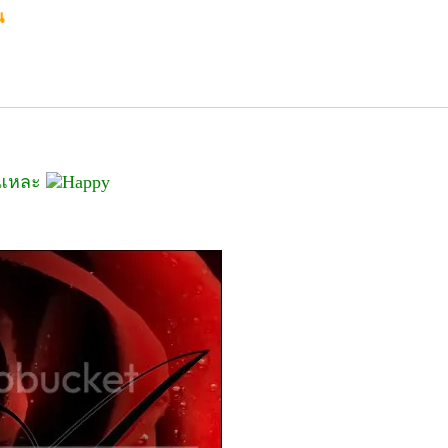
น
่ะแหละ