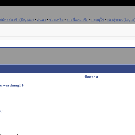
สมัครสมาชิก(Register)
•
ค้นหา
•
ช่วยเหลือ
•
รายชื่อสมาชิก
•
กลุ่มผู้ใช้
•
เข้าสู่ระบบ(Log in
ข้อความ
@forwardmagFF
ge