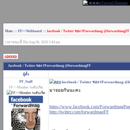
Main
:::
FF>>Webboard
:::
facebook / Twitter ของ #Forwardmag @forwardmagFF
เวลาขณะนี้ Thu Aug 06, 2026 3:44 pm
facebook / Twitter ของ #Forwardmag @forwardmagFF
ผู้ตั้ง
FF_Staff
facebook / Twitter ของ #Forwardmag 
FF>>Member ระดับเริ่ด
มาจอยกันนะคะ
https://www.facebook.com/ForwardmagPa
http://twitter.com/forwardmagFF