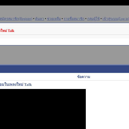
สมัครสมาชิก(Register)
•
ค้นหา
•
ช่วยเหลือ
•
รายชื่อสมาชิก
•
กลุ่มผู้ใช้
•
เข้าสู่ระบบ(Log in
ใหม่ Talk
ข้อความ
รอมในเพลงใหม่ Talk