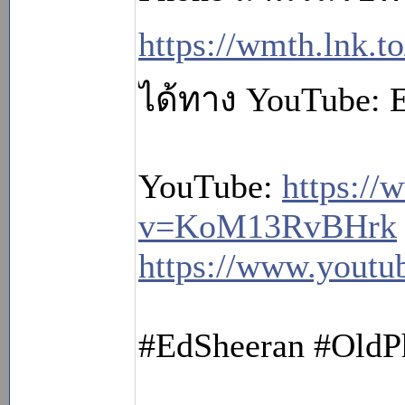
https://wmth.lnk.t
ได้ทาง YouTube: 
YouTube:
https:/
v=KoM13RvBHrk
https://www.yout
#EdSheeran #OldP