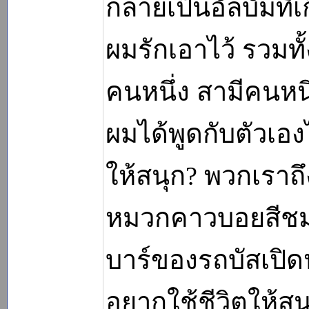
กลายเป็นอัลบั้มที่เ
ผมรักเอาไว้ รวมท
คนหนึ่ง สามีคนหนึ
ผมได้พูดกับตัวเอ
ให้สนุก? พวกเราถ
หมวกคาวบอยสีชมพู
บาร์ของรถบัสเปิดปร
อยากใช้ชีวิตให้สน