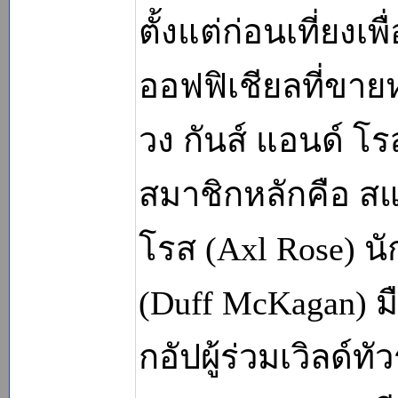
ตั้งแต่ก่อนเที่ยงเพื
ออฟฟิเชียลที่ขาย
วง กันส์ แอนด์ โรส
สมาชิกหลักคือ สแล
โรส (Axl Rose) น
(Duff McKagan) ม
กอัปผู้ร่วมเวิลด์ทั