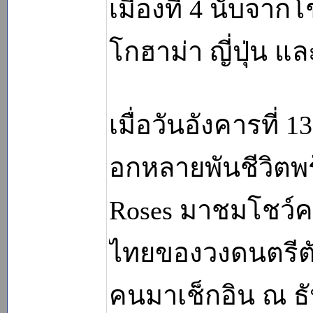
เมืองที่ 4 นับจาก
โกฮาม่า ญี่ปุ่น แ
เมื่อวันอังคารที่
อกหลายพันชีวิตพร
Roses มาชมโชว์ครั้ง
ไทยของวงดนตรีตั
คนมาเช็กอิน ณ ธั