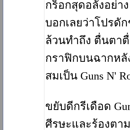
กร็อกสุดอลังอย่าง
บอกเลยว่าโปรดักชั
ล้วนทำถึง ตื่นตา
กราฟิกบนฉากหลัง
สมเป็น Guns N' Ro
ขยับดีกรีเดือด G
ศีรษะและร้องตามด