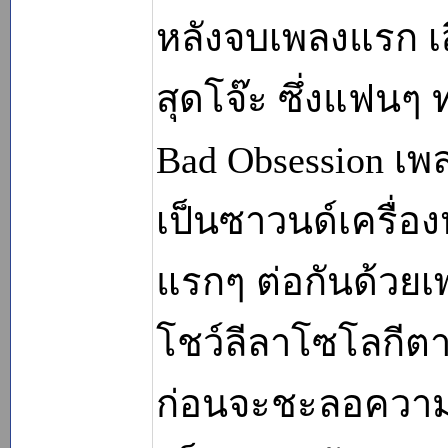
หลังจบเพลงแรก เสี
สุดโจ๊ะ ซึ่งแฟนๆ 
Bad Obsession เพล
เป็นซาวนด์เครื่อ
แรกๆ ต่อกันด้วยเ
โชว์ลีลาโซโลกีตา
ก่อนจะชะลอความม