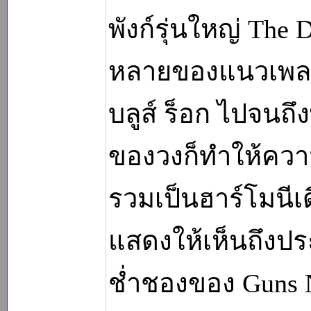
พังก์รุ่นใหญ่ Th
หลายของแนวเพลงไม
บลูส์ ร็อก ไปจนถึง
ของวงก็ทำให้คว
รวมเป็นฮาร์โมนีเดี
แสดงให้เห็นถึง
ช่ำชองของ Guns N'