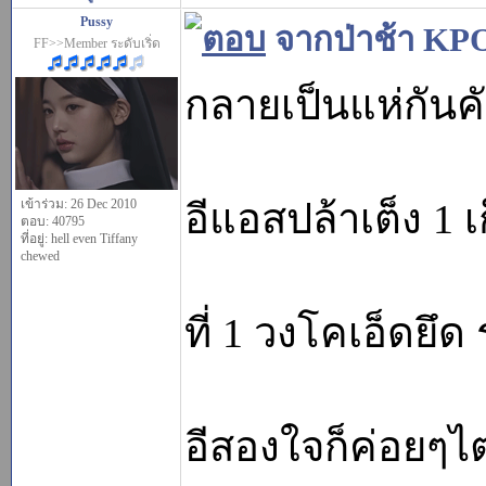
Pussy
จากป่าช้า K
FF>>Member ระดับเริ่ด
กลายเป็นแห่กันค
อีแอสปล้าเต็ง 1 เ
เข้าร่วม: 26 Dec 2010
ตอบ: 40795
ที่อยู่: hell even Tiffany
chewed
ที่ 1 วงโคเอ็ดยึ
อีสองใจก็ค่อยๆไต