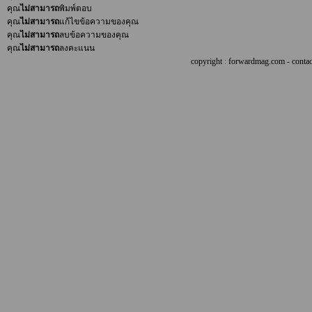
คุณ
ไม่สามารถ
พิมพ์ตอบ
คุณ
ไม่สามารถ
แก้ไขข้อความของคุณ
คุณ
ไม่สามารถ
ลบข้อความของคุณ
คุณ
ไม่สามารถ
ลงคะแนน
copyright : forwardmag.com - con