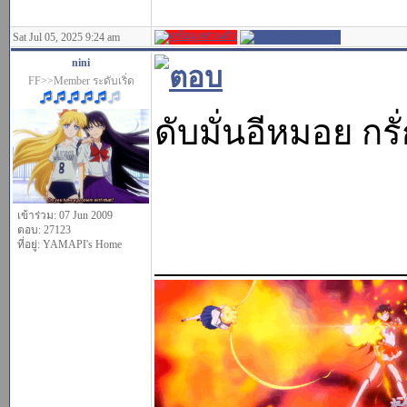
Sat Jul 05, 2025 9:24 am
nini
FF>>Member ระดับเริ่ด
ดับมั่นอีหมอย กรั
เข้าร่วม: 07 Jun 2009
ตอบ: 27123
ที่อยู่: YAMAPI's Home
______________