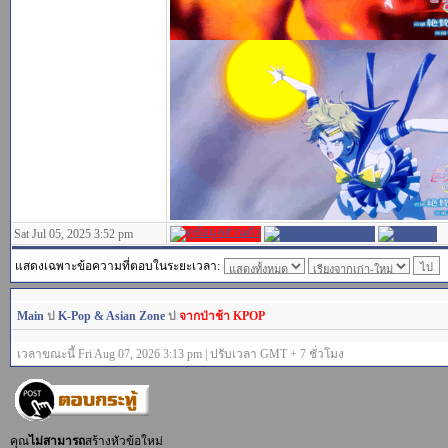
Sat Jul 05, 2025 3:52 pm
แสดงเฉพาะข้อความที่ตอบในระยะเวลา:
Main
ป
K-Pop & Asian Zone
ป
จากป่าช้า KPOP
เวลาขณะนี้ Fri Aug 07, 2026 3:13 pm | ปรับเวลา GMT + 7 ชั่วโมง
คุณ
ไม่สามารถ
สร้างหัวข้อใหม่