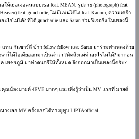
, ขอให้เธอเจอคนแบบเธอ feat. MEAN, รูปถ่าย (photograph) feat.
aven) feat. guncharlie, ไม่มีเเฟนได้ไง feat. Kanom, ความเศร้า
ไรไม่ได้? ที่ได้ guncharlie และ Saran ร่วมฟีเจอริ่ง ในเพลงนี้
ะ แทน กันชาร์ลี ข้าว fellow fellow และ Saran มาร่วมทำเพลงด้วย
low ก็ได้ไอเดียออกมาเป็นคำว่า ?คิดถึงแต่ทำอะไรไม่ได้? มาก่อน
น มิค เพชรภูมิ มาทำดนตรีให้ทั้งหมด จึงออกมาเป็นเพลงนี้ครับ?
บคุณน้องมายด์ 4EVE มากๆ และเพิ่งรู้ว่าเป็น MV แรกที่ มายด์
ทนางเอก MV ครั้งแรกได้ทางยูทูบ LIPTAofficial