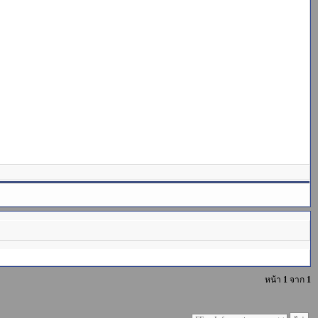
หน้า
1
จาก
1