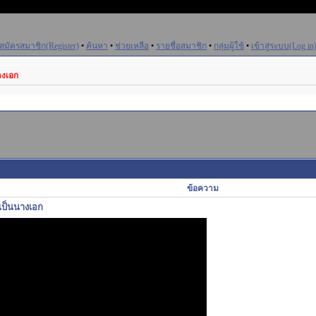
สมัครสมาชิก(Register)
•
ค้นหา
•
ช่วยเหลือ
•
รายชื่อสมาชิก
•
กลุ่มผู้ใช้
•
เข้าสู่ระบบ(Log in
างเอก
ข้อความ
 เป็นนางเอก