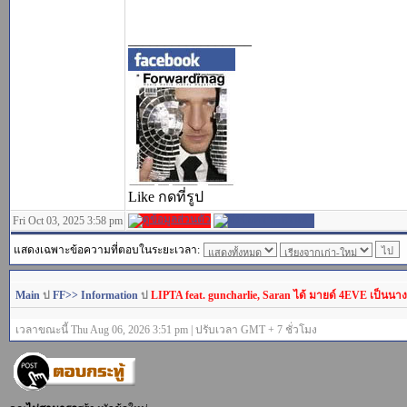
_________________
Like กดที่รูป
Fri Oct 03, 2025 3:58 pm
แสดงเฉพาะข้อความที่ตอบในระยะเวลา:
Main
ป
FF>> Information
ป
LIPTA feat. guncharlie, Saran ได้ มายด์ 4EVE เป็นนา
เวลาขณะนี้ Thu Aug 06, 2026 3:51 pm | ปรับเวลา GMT + 7 ชั่วโมง