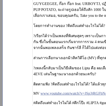
GUYGEEGEE, ก๊อก ก๊อก feat. URBOYTJ, ปฏิเสธไ
PUP POTATO, จะถ่ายรูปเธอให้ถึงสัก 1000 ใบ fe
เลือกเราเสมอ, ขอบคุณครับ, Take you to the mo
โดยการทำงานของ ?คิดถึงแต่ทำอะไรไม่ได้? นี้
?เรียกได้ว่าเป็นเพลงที่พิเศษสุดๆ เพราะเป็น
กัน ซึ่งในขั้นตอนแรกเริ่มจากการรวม 4 คนเขี
จากนั้นพอเพลงเสร็จ กันชาร์ลี ก็ได้ไปแต่งท่อ
ส่วนการเลือกนางเอกมิวสิควิดีโอ (MV) ที่ทุก
?เพลงนี้กลับมาเป็นวิธีเดิมของ Lipta คือ ผมเ
4EVE เล่นในฐานะนางเอกด้วยนะครับ?
ติดตามฟัง ?คิดถึงแต่ทำอะไรไม่ได้? ได้แล้วท
MV
www.youtube.com/watch?v=JSp3jRGFbN
#คิดถึงแต่ทำอะไรไม่ได้ #ตึกโป๊ะ #LIPTA #g