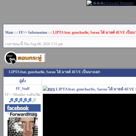
Main
:::
FF>> Information
:::
LIPTA feat. guncharlie, Saran ได้ มายด์ 4EVE เป็นน
เวลาขณะนี้ Thu Aug 06, 2026 3:51 pm
LIPTA feat. guncharlie, Saran ได้ มายด์ 4EVE เป็นนางเอก
ผู้ตั้ง
FF_Staff
LIPTA feat. guncharlie, Saran ได้ มายด์ 4EVE
FF>>Member ระดับเริ่ด