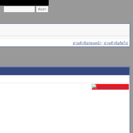
)
อ่านหัวข้อก่อนหน้า
|
อ่านหัวข้อถัดไป