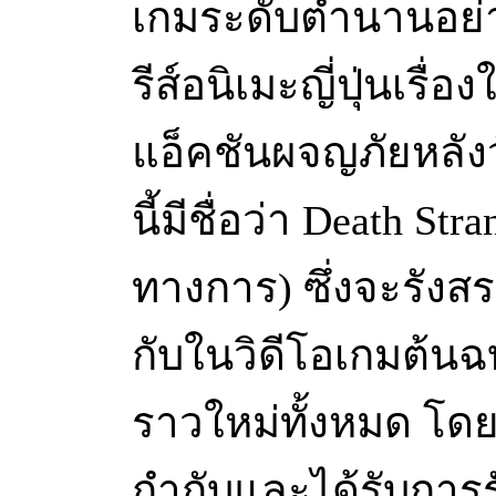
เกมระดับตำนานอย่าง
รีส์อนิเมะญี่ปุ่นเรื
แอ็คชันผจญภัยหลังวั
นี้มีชื่อว่า Death Str
ทางการ) ซึ่งจะรังสร
กับในวิดีโอเกมต้นฉบ
ราวใหม่ทั้งหมด โดยไ
กำกับและได้รับการ