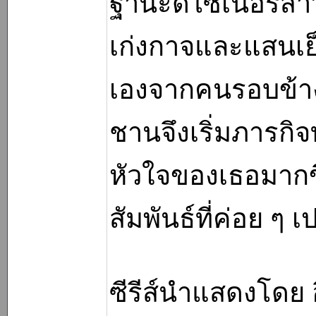
ฐานะดีไซเนอร์สาว
เก่งกาจและแสนเย็
เองจากคนรอบข้าง 
ชานจึงเริ่มภารกิ
หัวใจของเธอมากข
สัมพันธ์ที่ค่อย ๆ เ
ซีรีส์นำแสดงโดย อ