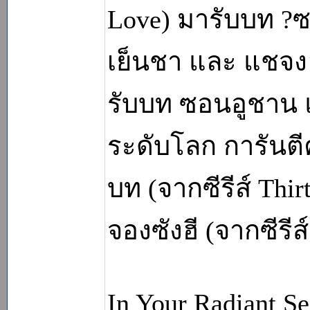
Love) มารับบท ?ซ
เย็นชา และ แชจงฮ
รับบท ซอนอูชาน แ
ระดับโลก การันตี
บท (จากซีรีส์ Thi
จองซังฮี (จากซีรีส
In Your Radiant Se