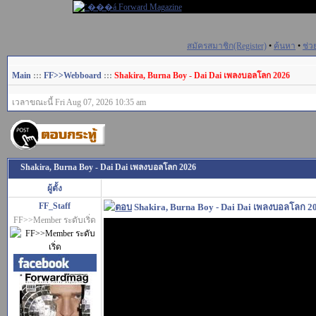
สมัครสมาชิก(Register)
•
ค้นหา
•
ช่ว
Main
:::
FF>>Webboard
:::
Shakira, Burna Boy - Dai Dai เพลงบอลโลก 2026
เวลาขณะนี้ Fri Aug 07, 2026 10:35 am
Shakira, Burna Boy - Dai Dai เพลงบอลโลก 2026
ผู้ตั้ง
FF_Staff
Shakira, Burna Boy - Dai Dai เพลงบอลโลก 2
FF>>Member ระดับเริ่ด