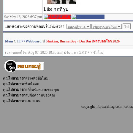
Like กดที่รูป
Sat May 16, 2026 6:37 pm
แสดงเฉพาะข้อความที่ตอบในระยะเวลา:
Main
ป
FF>>Webboard
ป
Shakira, Burna Boy - Dai Dai เพลงบอลโลก 2026
เวลาขณะนี้ Fri Aug 07, 2026 10:35 am | ปรับเวลา GMT + 7 ชั่วโมง
คุณ
ไม่สามารถ
สร้างหัวข้อใหม่
คุณ
ไม่สามารถ
พิมพ์ตอบ
คุณ
ไม่สามารถ
แก้ไขข้อความของคุณ
คุณ
ไม่สามารถ
ลบข้อความของคุณ
คุณ
ไม่สามารถ
ลงคะแนน
copyright : forwardmag.com - con