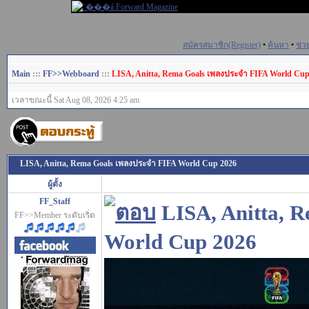
สมัครสมาชิก(Register)
•
ค้นหา
•
ช่ว
Main
:::
FF>>Webboard
:::
LISA, Anitta, Rema Goals เพลงประจำ FIFA World Cup
เวลาขณะนี้ Sat Aug 08, 2026 4:25 am
LISA, Anitta, Rema Goals เพลงประจำ FIFA World Cup 2026
ผู้ตั้ง
FF_Staff
LISA, Anitta, 
FF>>Member ระดับเริ่ด
World Cup 2026