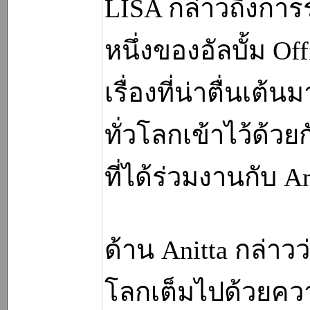
LISA กล่าวถึงการร่
หนึ่งของอัลบั้ม Off
เรื่องที่น่าตื่นเต้น
ทั่วโลกเข้าไว้ด้วยก
ที่ได้ร่วมงานกับ 
ด้าน Anitta กล่า
โลกเต็มไปด้วยคว