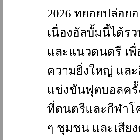
2026 ทยอยปล่อยออ
เนื่องอัลบั้มนี้ไ
และแนวดนตรี เพื
ความยิ่งใหญ่ แล
แข่งขันฟุตบอลครั้ง
ที่ดนตรีและกีฬา
ๆ ชุมชน และเสียงด