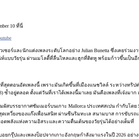
er 10 ที่นี่
outube
ปรดิวเซอร์และนักแต่งเพลงระดับโลกอย่าง Julian Bunetta ซึ่งเคยร่ว
วัยรุ่น ผ่านเมโลดี้ที่ลื่นไหลและฮุกที่ติดหู พร้อมก้าวขึ้นเป็นอีก
่สุดตอนอัดเพลงนี้ เพราะมันเกิดขึ้นที่เมืองแนชวิลล์ ระหว่างทริป
(123) ซ้ำอยู่ตลอด ตั้งแต่วันที่เราได้เพลงนี้มาเลย มันคือเพลงที่เ
ปสัมผัสบรรยากาศซัมเมอร์บนเกาะ Mallorca ประเทศสเปน กำกับโดย Saor
กสุดเหวี่ยงของแก๊งเพื่อนสนิท ผ่านซีนริมทะเล สนามบาส การขับร
อดพลังแห่งความอิสระและความตื่นเต้นของวัยรุ่นได้อย่างเต็มที่
ะแสบอยกรุ๊ปและเพลงป็อปจากเกาะอังกฤษกำลังมาแรงในปี 2026 อย่างแท