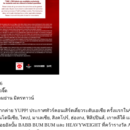
26
จี๊ด
สามย่าน มิตรทาวน์
คจากค่าย YUPP! ประกาศทัวร์คอนเสิร์ตเดี่ยวระดับเอเชีย ครั้งแรกในช
โดนีเซีย, ไทเป, มาเลเซีย, สิงคโปร์, ฮ่องกง, ฟิลิปปินส์, เกาหล
ล่อยอัลบั้ม BABB BUM BUM และ HEAVYWEIGHT ที่คว้ารางวัล Albu