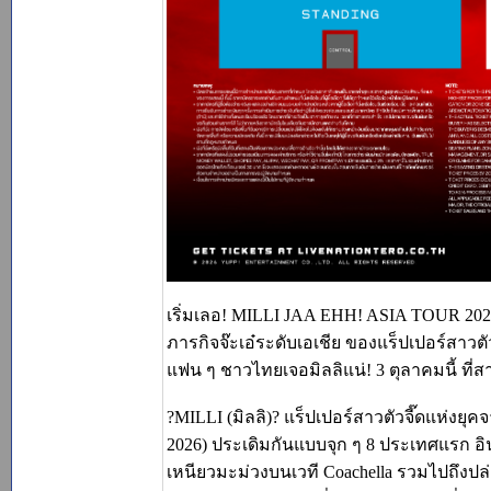
เริ่มเลอ! MILLI JAA EHH! ASIA TOUR 20
ภารกิจจ๊ะเอ๋ระดับเอเชีย ของแร็ปเปอร์สาวตัว
แฟน ๆ ชาวไทยเจอมิลลิแน่! 3 ตุลาคมนี้ ที่
?MILLI (มิลลิ)? แร็ปเปอร์สาวตัวจี๊ดแห่งยุ
2026) ประเดิมกันแบบจุก ๆ 8 ประเทศแรก อิน
เหนียวมะม่วงบนเวที Coachella รวมไปถึงป