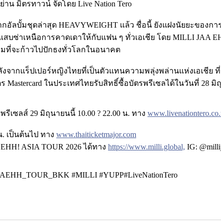
่าน มิตรทาวน์ จัดโดย Live Nation Tero
ัลบั้มชุดล่าสุด HEAVYWEIGHT แล้ว ชื่อนี้ ยังแฝงนัยยะของการเป
ะแสบซ่าเหนือการคาดเดาให้กับแฟน ๆ ทั่วเอเชีย โดย MILLI JAA EH
พร้อมที่จะก้าวไปปักธงทั่วโลกในอนาคต
จากแร็ปเปอร์หญิงไทยที่เป็นตัวแทนความพลุ่งพล่านแห่งเอเชีย ที
astercard ในประเทศไทยรับสิทธิ์ซื้อบัตรพรีเซลได้ในวันที่ 28 มิถุน
บพรีเซลส์ 29 มิถุนายนนี้ 10.00 ? 22.00 น. ทาง
www.livenationtero.co.
น. เป็นต้นไป ทาง
www.thaiticketmajor.com
A EHH! ASIA TOUR 2026 ได้ทาง
https://www.milli.global,
IG: @mill
AEHH_TOUR_BKK #MILLI #YUPP#LiveNationTero