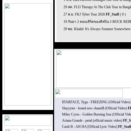
29 สค. FLO Therapy At The Club Tour in Ban
27 พ.ย. FKJ Tyber Tour 2026
FF_Staff
( 0 )
19 กันยา 2 คอนเสิร์ตของศิลปิน J-ROCK RE
29 พย. Khalid: It's Always Summer Somewhere
$TARFACE, Tyga - FREEZING (Official Video
Slayyyter - brand new chanel$ (Official Video)
F
Miley Cyrus - Golden Burning Sun (Official Vid
Ariana Grande - petal (official music video)
FF_S
Cardi B - AH HA [Official Lyric Video]
FF_Staf