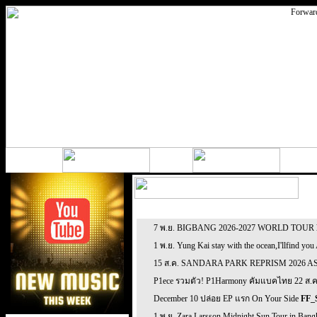
7 พ.ย. BIGBANG 2026-2027 WORLD TOUR
1 พ.ย. Yung Kai stay with the ocean,I'llfind yo
15 ส.ค. SANDARA PARK REPRISM 2026 AS
P1ece รวมตัว! P1Harmony คัมแบคไทย 22 ส.ค.
December 10 ปล่อย EP แรก On Your Side
FF_
1 พ.ย. Zara Larsson Midnight Sun Tour in Ban